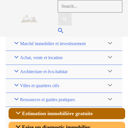
Aller
Rechercher :
au
contenu
Rechercher
Marché immobilier et investissement
Achat, vente et location
Architecture et éco-habitat
Villes et quartiers clés
Ressources et guides pratiques
Estimation immobilière gratuite
Faire un diagnostic immobilier