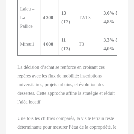
Laleu –
13
3,6% à
P
La
4 300
T2/T3
(T2)
4,8%
r
Pallice
11
3,3% à
Mireuil
4 000
T3
(T3)
4,0%
La décision d’achat se renforce en croisant ces
repères avec les flux de mobilité: inscriptions
universitaires, projets urbains, et évolution des
dessertes. Cette approche affine la stratégie et réduit
l’aléa locatif.
Une fois les chiffres comparés, la visite terrain reste
déterminante pour mesurer l’état de la copropriété, le