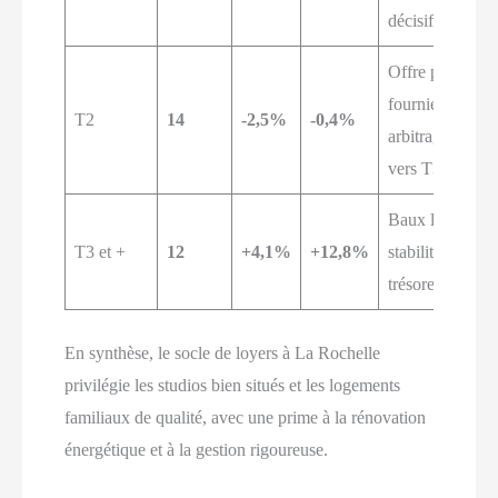
décisif
Offre plus
fournie,
T2
14
-2,5%
-0,4%
arbitrage
vers T3
Baux longs,
T3 et +
12
+4,1%
+12,8%
stabilité de la
trésorerie
En synthèse, le socle de loyers à La Rochelle
privilégie les studios bien situés et les logements
familiaux de qualité, avec une prime à la rénovation
énergétique et à la gestion rigoureuse.