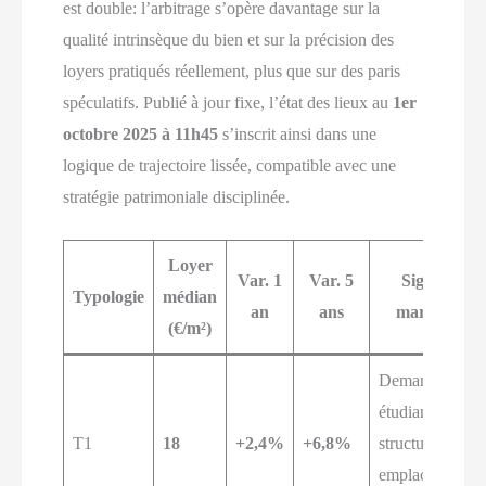
est double: l’arbitrage s’opère davantage sur la
qualité intrinsèque du bien et sur la précision des
loyers pratiqués réellement, plus que sur des paris
spéculatifs. Publié à jour fixe, l’état des lieux au
1er
octobre 2025 à 11h45
s’inscrit ainsi dans une
logique de trajectoire lissée, compatible avec une
stratégie patrimoniale disciplinée.
Loyer
Var. 1
Var. 5
Signal
Typologie
médian
an
ans
marché
(€/m²)
Demande
étudiante
T1
18
+2,4%
+6,8%
structurelle,
emplacement