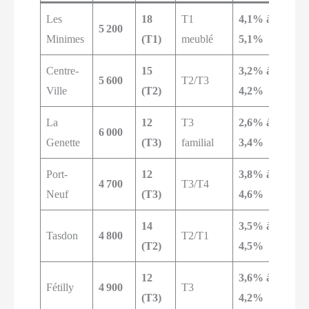
Les
18
T1
4,1% à
É
5 200
Minimes
(T1)
meublé
5,1%
Centre-
15
3,2% à
P
5 600
T2/T3
Ville
(T2)
4,2%
v
La
12
T3
2,6% à
S
6 000
Genette
(T3)
familial
3,4%
Port-
12
3,8% à
4 700
T3/T4
M
Neuf
(T3)
4,6%
14
3,5% à
É
Tasdon
4 800
T2/T1
(T2)
4,5%
12
3,6% à
Fétilly
4 900
T3
R
(T3)
4,2%