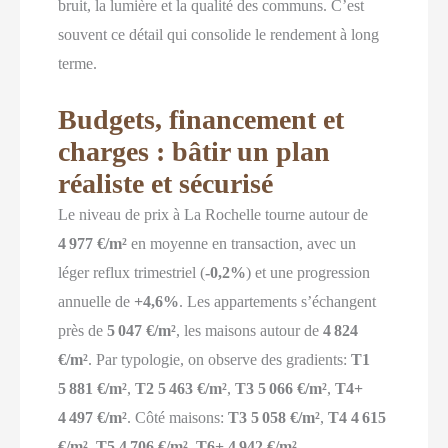
bruit, la lumière et la qualité des communs. C’est
souvent ce détail qui consolide le rendement à long
terme.
Budgets, financement et
charges : bâtir un plan
réaliste et sécurisé
Le niveau de prix à La Rochelle tourne autour de
4 977 €/m²
en moyenne en transaction, avec un
léger reflux trimestriel (
-0,2%
) et une progression
annuelle de
+4,6%
. Les appartements s’échangent
près de
5 047 €/m²
, les maisons autour de
4 824
€/m²
. Par typologie, on observe des gradients:
T1
5 881 €/m²
,
T2 5 463 €/m²
,
T3 5 066 €/m²
,
T4+
4 497 €/m²
. Côté maisons:
T3 5 058 €/m²
,
T4 4 615
€/m²
,
T5 4 706 €/m²
,
T6+ 4 942 €/m²
.