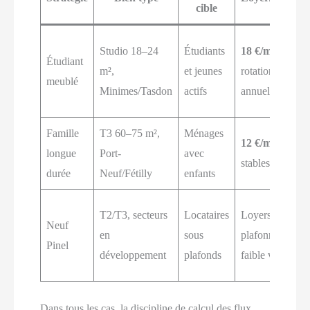
cible
Studio 18–24
Étudiants
18 €/m²
/
Étudiant
m²,
et jeunes
rotation
meublé
Minimes/Tasdon
actifs
annuelle
Famille
T3 60–75 m²,
Ménages
12 €/m²
/ baux
longue
Port-
avec
stables
durée
Neuf/Fétilly
enfants
T2/T3, secteurs
Locataires
Loyers
Neuf
en
sous
plafonnés /
Pinel
développement
plafonds
faible vacance
Dans tous les cas, la discipline de calcul des flux