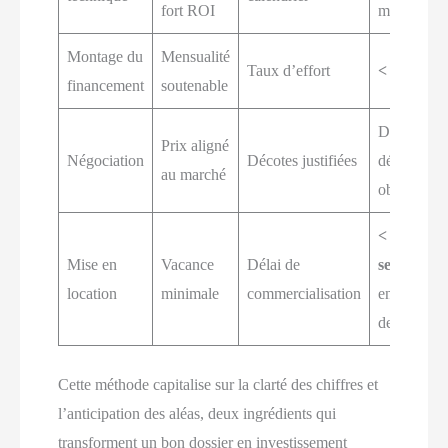
fort ROI
mois
Montage du
Mensualité
Taux d’effort
< 33%
financement
soutenable
Décote vs
Prix aligné
Négociation
Décotes justifiées
défauts
au marché
objectivés
< 3
Mise en
Vacance
Délai de
semaines
location
minimale
commercialisation
en haute
demande
Cette méthode capitalise sur la clarté des chiffres et
l’anticipation des aléas, deux ingrédients qui
transforment un bon dossier en investissement