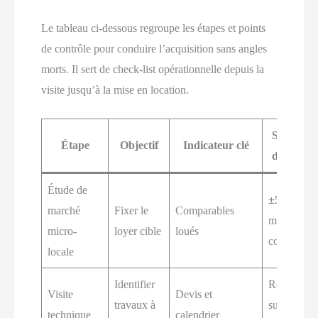
Le tableau ci-dessous regroupe les étapes et points
de contrôle pour conduire l’acquisition sans angles
morts. Il sert de check-list opérationnelle depuis la
visite jusqu’à la mise en location.
Seuil de
Étape
Objectif
Indicateur clé
décision
Étude de
±5%
du
marché
Fixer le
Comparables
médian
micro-
loyer cible
loués
constaté
locale
Identifier
Retour
Visite
Devis et
travaux à
sur 24–36
technique
calendrier