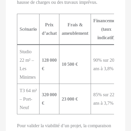
hausse de charges ou des travaux imprévus.
Financement
Prix
Frais &
Lo
Scénario
(taux
d’achat
ameublement
men
indicatif)
Studio
22 m² –
128 000
90% sur 20
10 500 €
396
Les
€
ans à 3,8%
Minimes
T3 64 m²
320 000
85% sur 22
– Port-
23 000 €
768
€
ans à 3,7%
Neuf
Pour valider la viabilité d’un projet, la comparaison